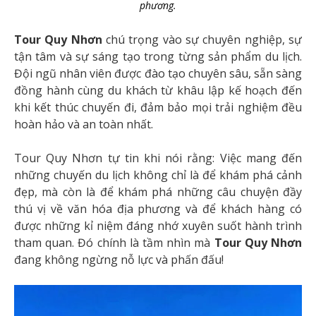
phương.
Tour Quy Nhơn
chú trọng vào sự chuyên nghiệp, sự
tận tâm và sự sáng tạo trong từng sản phẩm du lịch.
Đội ngũ nhân viên được đào tạo chuyên sâu, sẵn sàng
đồng hành cùng du khách từ khâu lập kế hoạch đến
khi kết thúc chuyến đi, đảm bảo mọi trải nghiệm đều
hoàn hảo và an toàn nhất.
Tour Quy Nhơn tự tin khi nói rằng: Việc mang đến
những chuyến du lịch không chỉ là để khám phá cảnh
đẹp, mà còn là để khám phá những câu chuyện đầy
thú vị về văn hóa địa phương và để khách hàng có
được những kỉ niệm đáng nhớ xuyên suốt hành trình
tham quan. Đó chính là tầm nhìn mà
Tour Quy Nhơn
đang không ngừng nỗ lực và phấn đấu!