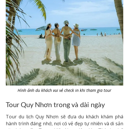
Hình ảnh du khách vui vẻ check in khi tham gia tour
Tour Quy Nhơn trong và dài ngày
Tour du lịch Quy Nhơn sẽ đưa du khách khám phá
hành trình đáng nhớ, nơi có vẻ đẹp tự nhiên và di sản