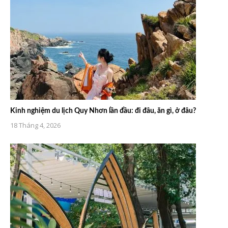
Kinh nghiệm du lịch Quy Nhơn lần đầu: đi đâu, ăn gì, ở đâu?
18 Tháng 4, 2026