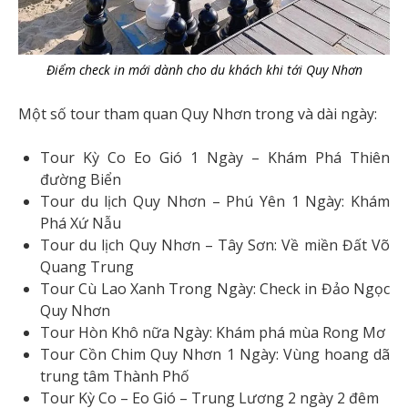
Điểm check in mới dành cho du khách khi tới Quy Nhơn
Một số tour tham quan Quy Nhơn trong và dài ngày:
Tour Kỳ Co Eo Gió 1 Ngày – Khám Phá Thiên
đường Biển
Tour du lịch Quy Nhơn – Phú Yên 1 Ngày: Khám
Phá Xứ Nẫu
Tour du lịch Quy Nhơn – Tây Sơn: Về miền Đất Võ
Quang Trung
Tour Cù Lao Xanh Trong Ngày: Check in Đảo Ngọc
Quy Nhơn
Tour Hòn Khô nữa Ngày: Khám phá mùa Rong Mơ
Tour Cồn Chim Quy Nhơn 1 Ngày: Vùng hoang dã
trung tâm Thành Phố
Tour Kỳ Co – Eo Gió – Trung Lương 2 ngày 2 đêm