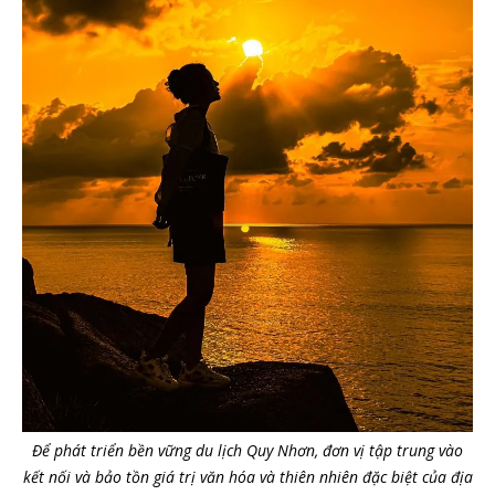
Để phát triển bền vững du lịch Quy Nhơn, đơn vị tập trung vào
kết nối và bảo tồn giá trị văn hóa và thiên nhiên đặc biệt của địa