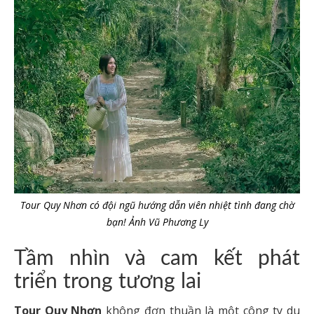
Tour Quy Nhơn có đội ngũ hướng dẫn viên nhiệt tình đang chờ
bạn! Ảnh Vũ Phương Ly
Tầm nhìn và cam kết phát
triển trong tương lai
Tour Quy Nhơn
không đơn thuần là một công ty du