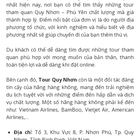
nhất hiện nay, nơi bạn có thể tìm thấy những tour
tham quan Quy Nhơn – Phú Yên chất lượng mà giá
thành hợp lý. Điểm nổi bật của đơn vị là do người địa
phương tổ chức, với kinh nghiệm và hiểu biết về địa
phương nhất sẽ giúp chuyến đi của bạn thêm thú vị.
Du khách có thể dễ dàng tìm được những tour tham
quan phù hợp với mong muốn của bản thân, thanh
toán tiện lợi và dễ dàng khi đặt online.
Bên cạnh đó,
Tour Quy Nhơn
còn là một đối tác đáng
tin cậy của hãng hàng không, mang đến trải nghiệm
du lịch tuyệt vời với những điểm đến hấp dẫn và dịch
vụ chất lượng. Một số hãng hàng không phải kể đến
như: Vietnam Airlines, BamBoo, Vietjet Air, American
Airlines,…
Địa ch
ỉ: Tổ 3, Khu Vực 8, P. Nhơn Phú, Tp. Quy
Nhơn, Tỉnh Bình Định, Việt Nam