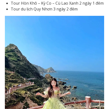
Tour Hòn Khô – Kỳ Co – Cù Lao Xanh 2 ngày 1 đêm
Tour du lịch Quy Nhơn 3 ngày 2 đêm