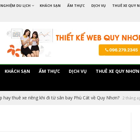
 NGHIỆM DU LỊCH
KHÁCH SẠN
ẨM THỰC
DỊCH VỤ
THUÊ XE QUY 
KHÁCH SẠN
ẨM THỰC
DỊCH VỤ
THUÊ XE QUY NHƠN
p hay thuê xe riêng khi đi từ sân bay Phù Cát về Quy Nhơn?
2 tháng a