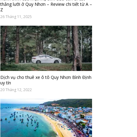
thắng lưỡi ở Quy Nhơn – Review chi tiết từ A –
Z
26 Tháng 11, 2025
Dịch vụ cho thuê xe ô tô Quy Nhơn Bình Định
uy tín
20 Tháng 12, 2022