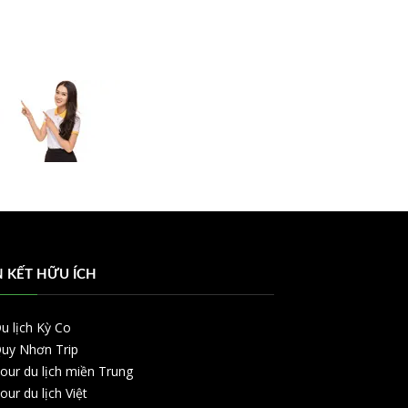
N KẾT HỮU ÍCH
u lịch Kỳ Co
uy Nhơn Trip
our du lịch miền Trung
our du lịch Việt