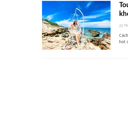
To
kh
22 T
Cách
hot 