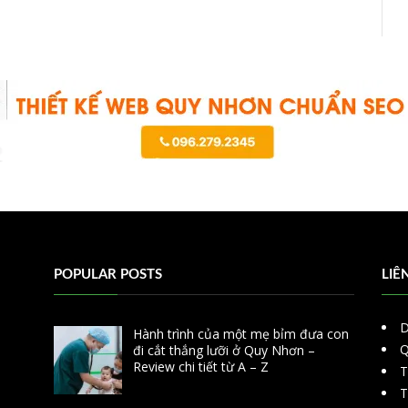
POPULAR POSTS
LIÊ
D
Hành trình của một mẹ bỉm đưa con
Q
đi cắt thắng lưỡi ở Quy Nhơn –
Review chi tiết từ A – Z
T
T